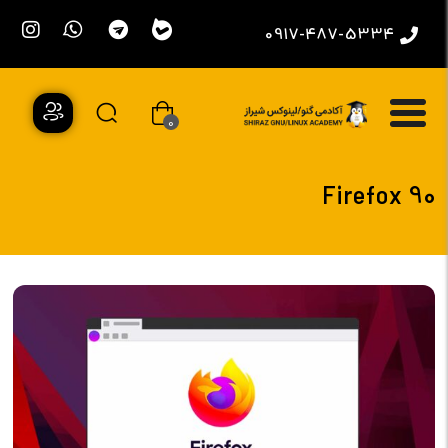
0917-487-5334
0
Firefox 90