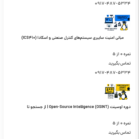
0917-487-5334
مبانی امنیت سایبری سیستم‌های کنترل صنعتی و اسکادا (ICS410)
نمره
0
از 5
تماس بگیرید
0917-487-5334
دوره اوسینت (OSINT) Open-Source Intelligence | از جستجو تا
تحلیل اطلاعات از منابع باز
نمره
0
از 5
تماس بگیرید