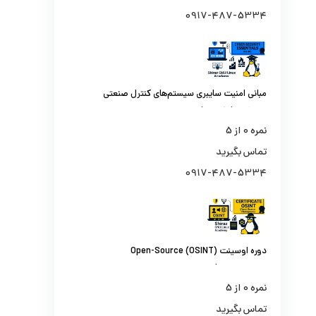
0917-487-5334
مبانی امنیت سایبری سیستم‌های کنترل صنعتی
و اسکادا (ICS410)
نمره
0
از 5
تماس بگیرید
0917-487-5334
دوره اوسینت (OSINT) Open-Source
Intelligence | از جستجو تا تحلیل اطلاعات از
منابع باز
نمره
0
از 5
تماس بگیرید