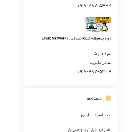
0917-487-5334
دوره پیشرفته شبکه لینوکس (Linux Network
Engineer)
نمره
0
از 5
تماس بگیرید
0917-487-5334
دسته‌ها
اخبار امنیت سایبری
اخبار نرم افزار آزاد و متن باز