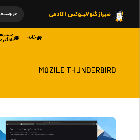
شیراز گنو/لینوکس آکادمی
مسیرها
خانه
یادگیری
MOZILE THUNDERBIRD