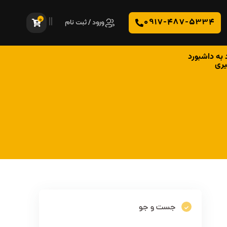
0
0917-487-5334
ورود / ثبت نام
 به داشبورد
یری
جست و جو