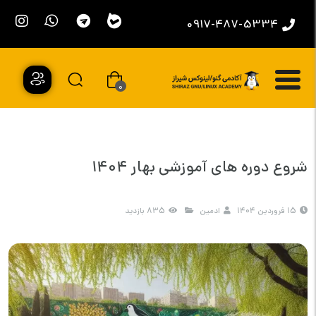
0917-487-5334
0
شروع دوره های آموزشی بهار 1404
15 فروردین 1404
ادمین
835 بازدید