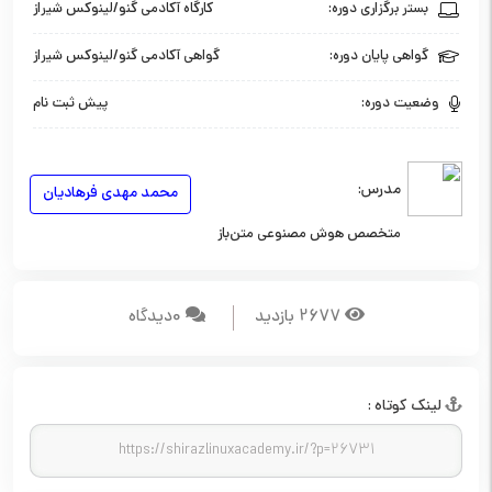
بستر برگزاری دوره:
کارگاه آکادمی گنو/لینوکس شیراز
گواهی پایان دوره:
گواهی آکادمی گنو/لینوکس شیراز
وضعیت دوره:
پیش ثبت نام
مدرس:
محمد مهدی فرهادیان
متخصص هوش مصنوعی متن‌باز
2677 بازدید
0ديدگاه
لينک کوتاه :