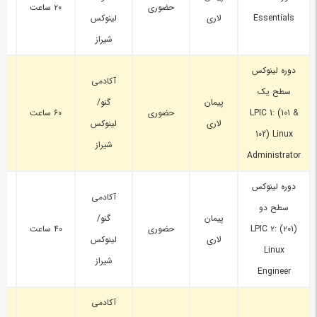
حضوری
۲۰ ساعت
Essentials
لاری
لینوکس
شیراز
دوره لینوکس
آکادمی
سطح یک
پیمان
گنو/
LPIC 1: (101 &
حضوری
۶۰ ساعت
پ
لاری
لینوکس
102) Linux
شیراز
Administrator
دوره لینوکس
آکادمی
سطح دو
پیمان
گنو/
LPIC ۲: (۲01)
حضوری
۴۰ ساعت
پ
لاری
لینوکس
Linux
شیراز
Engineer
آکادمی