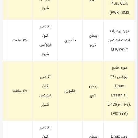
Plus, CEH,
شیراز
PWK, ISMS)
آکادمی
دوره پیشرفته
پیمان
گنو/
امنیت لینوکس
حضوری
۱۲۰ ساعت
دو
لاری
لینوکس
LPIC3-303
شیراز
دوره جامع
لینوکس 360
آکادمی
Linux
پیمان
گنو/
حضوری
۱۲۰ ساعت
Essetnial,
لاری
لینوکس
LPIC1(101, 102),
شیراز
LPIC2(201)
آکادمی
دوره Linux
پیمان
گنو/