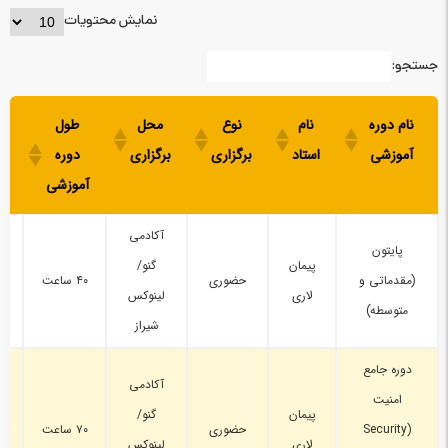
نمایش محتویات
جستجو:
نام دوره
نام
نوع
محل
طول
آموزشی
استاد
برگزاری
برگزاری
دوره
بر
آموزشی
آکادمی
پایتون
پیمان
گنو/
(مقدماتی و
حضوری
۴۰ ساعت
پن
لاری
لینوکس
متوسطه)
شیراز
دوره جامع
آکادمی
امنیت
پیمان
گنو/
(Security
حضوری
۷۰ ساعت
چه
لاری
لینوکس