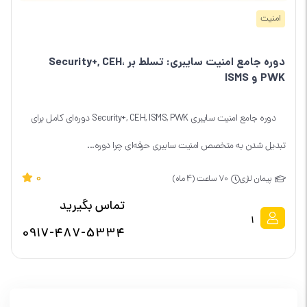
امنیت
دوره جامع امنیت سایبری: تسلط بر Security+, CEH،
PWK و ISMS
دوره جامع امنیت سایبری Security+, CEH, ISMS, PWK دوره‌ای کامل برای
تبدیل شدن به متخصص امنیت سایبری حرفه‌ای چرا دوره...
0
پیمان لاری
70 ساعت (۴ ماه)
تماس بگیرید
1
0917-487-5334