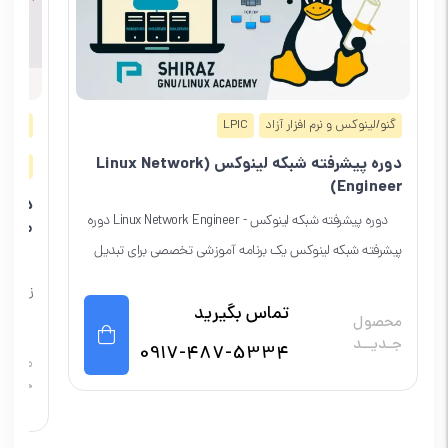
گنو/لینوکس و نرم افزار آزاد
LPIC
شبکه‌
دوره پیشرفته شبکه لینوکس (Linux Network
هوش 
Engineer)
دوره
دوره پیشرفته شبکه لینوکس - Linux Network Engineer دوره
مصنو
پیشرفته شبکه لینوکس یک برنامه آموزشی تخصصی برای تبدیل
دوره 
شما به...
تماس بگیرید
محصول
مصنوعی
جـدیــد
0917-487-5334
محصو
جـدیـ