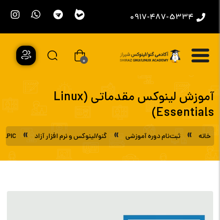
0917-487-5334
0
آموزش لینوکس مقدماتی (Linux
Essentials)
»
»
»
خانه
ثبت‌نام دوره آموزشی
گنو/لینوکس و نرم افزار آزاد
LPIC