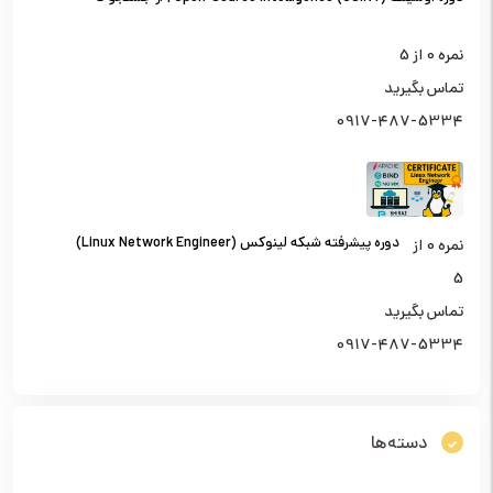
تحلیل اطلاعات از منابع باز
نمره
0
از 5
تماس بگیرید
0917-487-5334
دوره پیشرفته شبکه لینوکس (Linux Network Engineer)
نمره
0
از
5
تماس بگیرید
0917-487-5334
دسته‌ها