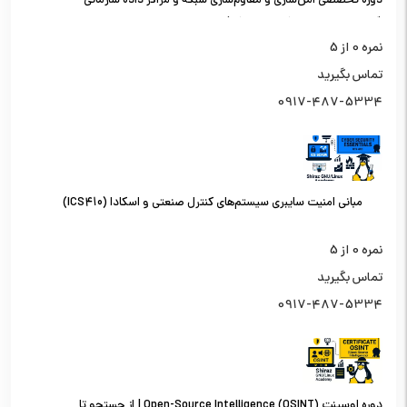
دوره تخصصی امن‌سازی و مقاوم‌سازی شبکه و مراکز داده سازمانی
(کارشناس امنیت شبکه سطح یک)
نمره
0
از 5
تماس بگیرید
0917-487-5334
مبانی امنیت سایبری سیستم‌های کنترل صنعتی و اسکادا (ICS410)
نمره
0
از 5
تماس بگیرید
0917-487-5334
دوره اوسینت (OSINT) Open-Source Intelligence | از جستجو تا