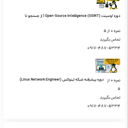
دوره اوسینت (OSINT) Open-Source Intelligence | از جستجو تا
تحلیل اطلاعات از منابع باز
نمره
0
از 5
تماس بگیرید
0917-487-5334
دوره پیشرفته شبکه لینوکس (Linux Network Engineer)
نمره
0
از
5
تماس بگیرید
0917-487-5334