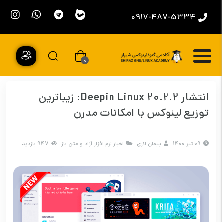
0917-487-5334
0
انتشار Deepin Linux 20.2.2: زیباترین
توزیع لینوکس با امکانات مدرن
09 تیر 1400
پیمان لاری
اخبار نرم افزار آزاد و متن باز
947 بازدید