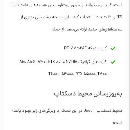
است. کاربران می‌توانند از طریق بوت‌لودر بین هسته‌های Linux 5.10
LTS و Linux 5.12 انتخاب کنند. این نسخه پشتیبانی بهتری از
سخت‌افزارهای جدید ارائه می‌دهد، از جمله:
کارت شبکه RTL8852AE
کارت‌های گرافیک NVIDIA مانند A10، A10G، A30، RTX
A4000، RTX A5000، T400 و T600
به‌روزرسانی محیط دسکتاپ
محیط دسکتاپ Deepin در این نسخه با ویژگی‌های زیر بهبود یافته
است: