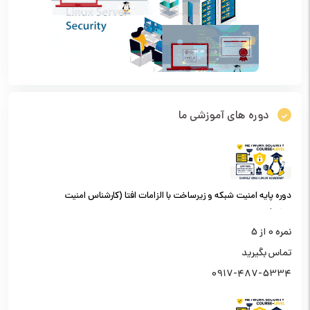
دوره های آموزشی ما
دوره پایه امنیت شبکه و زیرساخت با الزامات افتا (کارشناس امنیت
شبکه)
نمره
0
از 5
تماس بگیرید
0917-487-5334