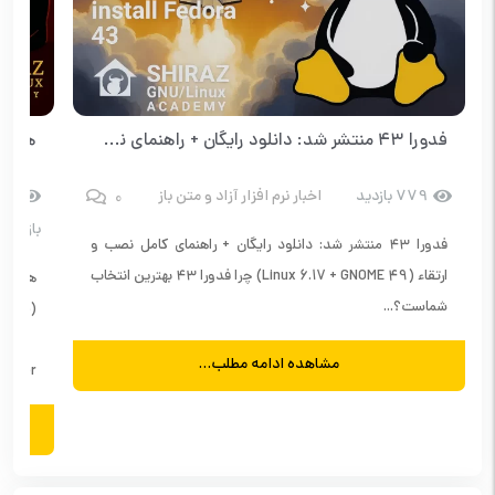
فدورا ۴۳ منتشر شد: دانلود رایگان + راهنمای نصب
0
779 بازدید
اخبار نرم افزار آزاد و متن باز
14
بازدید
فدورا ۴۳ منتشر شد: دانلود رایگان + راهنمای کامل نصب و
ارتقاء (Linux 6.17 + GNOME 49) چرا فدورا ۴۳ بهترین انتخاب
شماست؟...
مشاهده ادامه مطلب...
 Manager