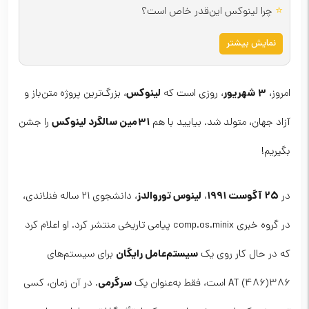
⭐
چرا لینوکس این‌قدر خاص است؟
نمایش بیشتر
۳ شهریور
لینوکس
امروز،
، روزی است که
، بزرگ‌ترین پروژه متن‌باز و
۳۱مین سالگرد لینوکس
آزاد جهان، متولد شد. بیایید با هم
را جشن
بگیریم!
۲۵ آگوست ۱۹۹۱
لینوس توروالدز
در
،
، دانشجوی ۲۱ ساله فنلاندی،
در گروه خبری comp.os.minix پیامی تاریخی منتشر کرد. او اعلام کرد
سیستم‌عامل رایگان
که در حال کار روی یک
برای سیستم‌های
سرگرمی
386(486) AT است، فقط به‌عنوان یک
. در آن زمان، کسی