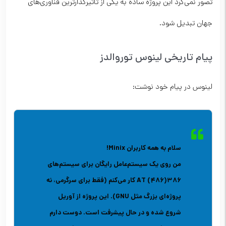
تصور نمی‌کرد این پروژه ساده به یکی از تأثیرگذارترین فناوری‌های
جهان تبدیل شود.
پیام تاریخی لینوس توروالدز
لینوس در پیام خود نوشت:
سلام به همه کاربران Minix!
من روی یک سیستم‌عامل رایگان برای سیستم‌های
386(486) AT کار می‌کنم (فقط برای سرگرمی، نه
پروژه‌ای بزرگ مثل GNU). این پروژه از آوریل
شروع شده و در حال پیشرفت است. دوست دارم