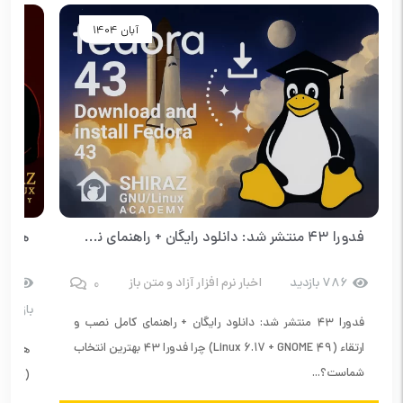
آبان 1404
فدورا ۴۳ منتشر شد: دانلود رایگان + راهنمای نصب
0
786 بازدید
اخبار نرم افزار آزاد و متن باز
18
بازدید
فدورا ۴۳ منتشر شد: دانلود رایگان + راهنمای کامل نصب و
ارتقاء (Linux 6.17 + GNOME 49) چرا فدورا ۴۳ بهترین انتخاب
شماست؟...