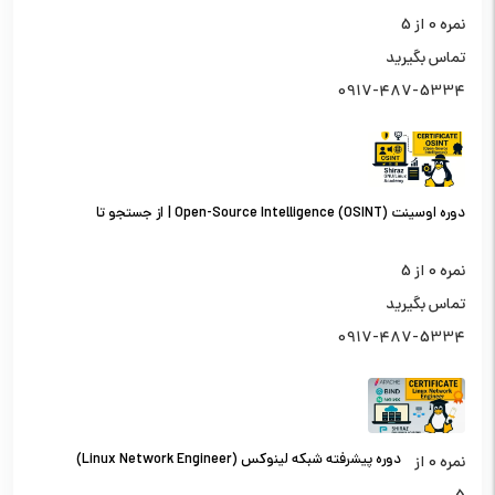
نمره
0
از 5
تماس بگیرید
0917-487-5334
دوره اوسینت (OSINT) Open-Source Intelligence | از جستجو تا
تحلیل اطلاعات از منابع باز
نمره
0
از 5
تماس بگیرید
0917-487-5334
دوره پیشرفته شبکه لینوکس (Linux Network Engineer)
نمره
0
از