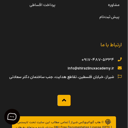
مشاوره
پرداخت اقساطی
پیش ثبت‌نام
ارتباط با ما
۰۹۱۷-۴۸۷-۵۳۳۴
info@shirazlinuxacademy.ir
شیراز، خیابان فلسطین، تقاطع هدایت، جنب ساختمان دکتر سعادتی
© هاب گنو/لینوکس شیراز | تمامی مطالب این سایت تحت لایسنس
GNU Free Documentation License (GFDL) منتشر شده و متعلق به هاب