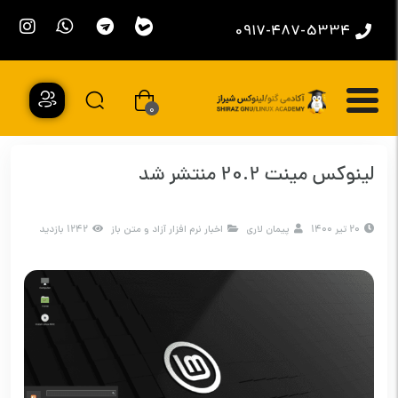
0917-487-5334
0
لینوکس مینت 20.2 منتشر شد
20 تیر 1400
پیمان لاری
اخبار نرم افزار آزاد و متن باز
1242 بازدید