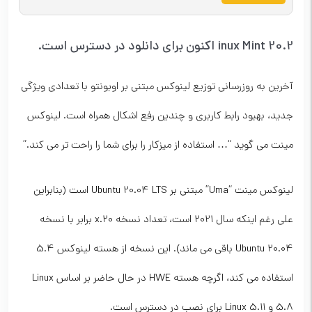
inux Mint 20.2 اکنون برای دانلود در دسترس است.
آخرین به روزرسانی توزیع لینوکس مبتنی بر اوبونتو با تعدادی ویژگی
جدید، بهبود رابط کاربری و چندین رفع اشکال همراه است. لینوکس
مینت می گوید “… استفاده از میزکار را برای شما را راحت تر می کند.”
لینوکس مینت “Uma” مبتنی بر Ubuntu 20.04 LTS است (بنابراین
علی رغم اینکه سال 2021 است، تعداد نسخه 20.x برابر با نسخه
Ubuntu 20.04 باقی می ماند). این نسخه از هسته لینوکس 5.4
استفاده می کند، اگرچه هسته HWE در حال حاضر بر اساس Linux
5.8 و Linux 5.11 برای نصب در دسترس است.