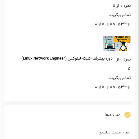
نمره
0
از 5
تماس بگیرید
0917-487-5334
دوره پیشرفته شبکه لینوکس (Linux Network Engineer)
نمره
0
از
5
تماس بگیرید
0917-487-5334
دسته‌ها
اخبار امنیت سایبری