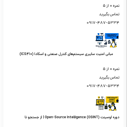
نمره
0
از 5
تماس بگیرید
0917-487-5334
مبانی امنیت سایبری سیستم‌های کنترل صنعتی و اسکادا (ICS410)
نمره
0
از 5
تماس بگیرید
0917-487-5334
دوره اوسینت (OSINT) Open-Source Intelligence | از جستجو تا
تحلیل اطلاعات از منابع باز