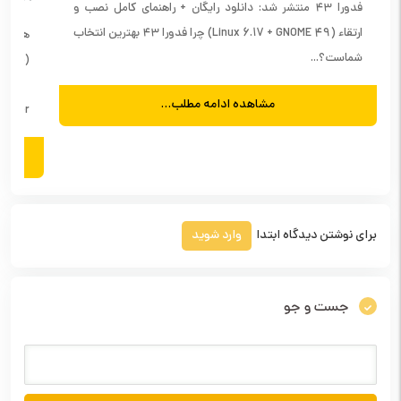
فدورا ۴۳ منتشر شد: دانلود رایگان + راهنمای کامل نصب و
ارتقاء (Linux 6.17 + GNOME 49) چرا فدورا ۴۳ بهترین انتخاب
شماست؟...
مشاهده ادامه مطلب...
 Manager
برای نوشتن دیدگاه ابتدا
وارد شوید
جست و جو