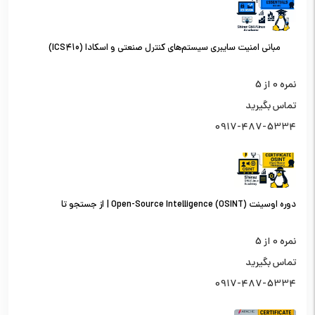
مبانی امنیت سایبری سیستم‌های کنترل صنعتی و اسکادا (ICS410)
نمره
0
از 5
تماس بگیرید
0917-487-5334
دوره اوسینت (OSINT) Open-Source Intelligence | از جستجو تا
تحلیل اطلاعات از منابع باز
نمره
0
از 5
تماس بگیرید
0917-487-5334