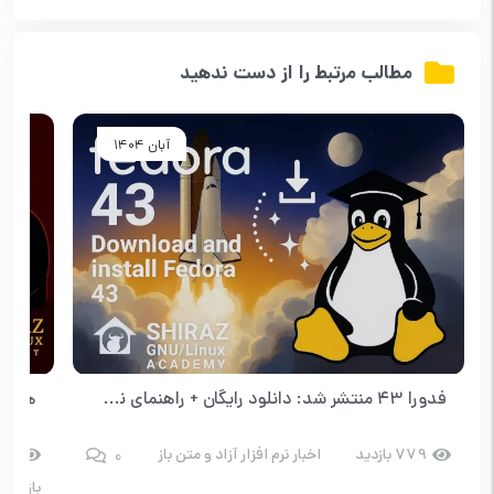
مطالب مرتبط را از دست ندهید
آبان 1404
فدورا ۴۳ منتشر شد: دانلود رایگان + راهنمای نصب
0
779 بازدید
اخبار نرم افزار آزاد و متن باز
14
بازدید