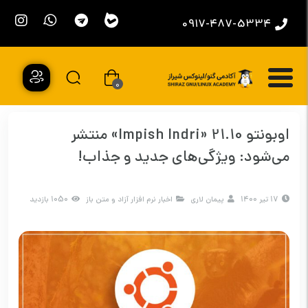
0917-487-5334
0
اوبونتو 21.10 «Impish Indri» منتشر
می‌شود: ویژگی‌های جدید و جذاب!
17 تیر 1400
پیمان لاری
اخبار نرم افزار آزاد و متن باز
1050 بازدید