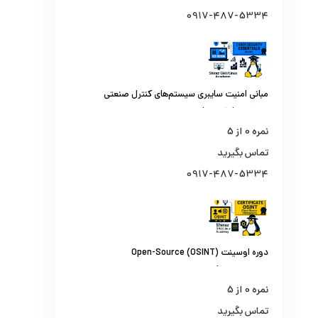
0917-487-5334
مبانی امنیت سایبری سیستم‌های کنترل صنعتی
و اسکادا (ICS410)
نمره
0
از 5
تماس بگیرید
0917-487-5334
دوره اوسینت (OSINT) Open-Source
Intelligence | از جستجو تا تحلیل اطلاعات از
منابع باز
نمره
0
از 5
تماس بگیرید