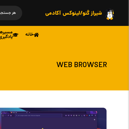
شیراز گنو/لینوکس آکادمی
مسیرها
خانه
یادگیری
WEB BROWSER