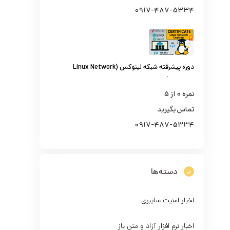
0917-487-5334
دوره پیشرفته شبکه لینوکس (Linux Network
Engineer)
نمره
0
از 5
تماس بگیرید
0917-487-5334
دسته‌ها
اخبار امنیت سایبری
اخبار نرم افزار آزاد و متن باز