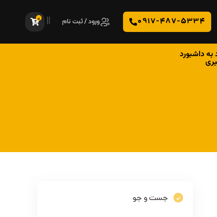
0
0917-487-5334
ورود / ثبت نام
 به داشبورد
یری
جست و جو