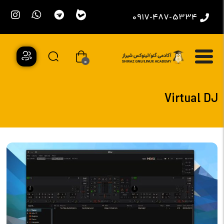
0917-487-5334
0
Virtual DJ