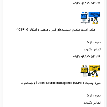
0917-487-5334
مبانی امنیت سایبری سیستم‌های کنترل صنعتی و اسکادا (ICS410)
نمره
0
از 5
تماس بگیرید
0917-487-5334
دوره اوسینت (OSINT) Open-Source Intelligence | از جستجو تا
تحلیل اطلاعات از منابع باز
نمره
0
از 5
تماس بگیرید