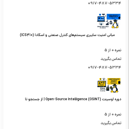
0917-487-5334
مبانی امنیت سایبری سیستم‌های کنترل صنعتی و اسکادا (ICS410)
نمره
0
از 5
تماس بگیرید
0917-487-5334
دوره اوسینت (OSINT) Open-Source Intelligence | از جستجو تا
تحلیل اطلاعات از منابع باز
نمره
0
از 5
تماس بگیرید