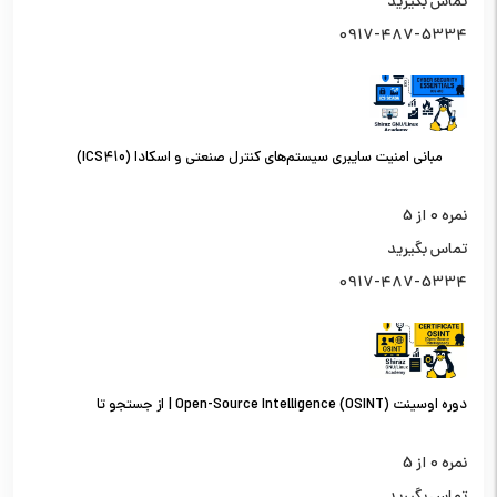
تماس بگیرید
0917-487-5334
مبانی امنیت سایبری سیستم‌های کنترل صنعتی و اسکادا (ICS410)
نمره
0
از 5
تماس بگیرید
0917-487-5334
دوره اوسینت (OSINT) Open-Source Intelligence | از جستجو تا
تحلیل اطلاعات از منابع باز
نمره
0
از 5