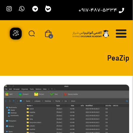
0917-487-5334
0
PeaZip