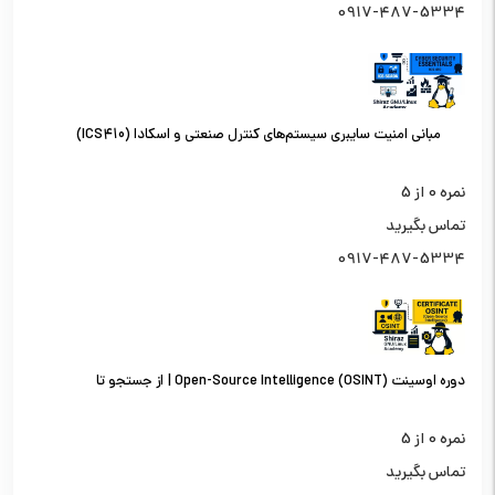
0917-487-5334
مبانی امنیت سایبری سیستم‌های کنترل صنعتی و اسکادا (ICS410)
نمره
0
از 5
تماس بگیرید
0917-487-5334
دوره اوسینت (OSINT) Open-Source Intelligence | از جستجو تا
تحلیل اطلاعات از منابع باز
نمره
0
از 5
تماس بگیرید