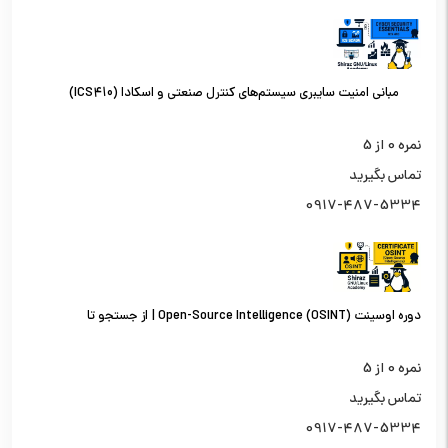
مبانی امنیت سایبری سیستم‌های کنترل صنعتی و اسکادا (ICS410)
نمره
0
از 5
تماس بگیرید
0917-487-5334
دوره اوسینت (OSINT) Open-Source Intelligence | از جستجو تا
تحلیل اطلاعات از منابع باز
نمره
0
از 5
تماس بگیرید
0917-487-5334