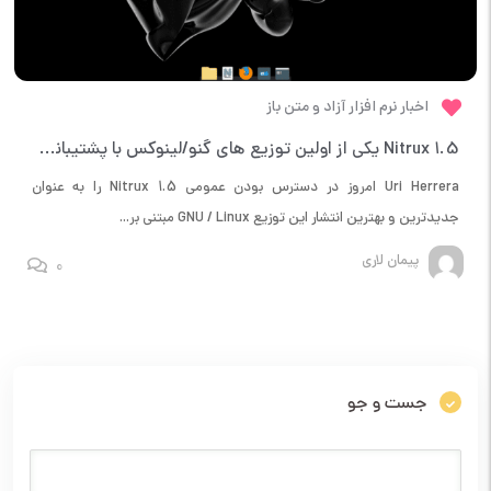
اخبار نرم افزار آزاد و متن باز
Nitrux 1.5 یکی از اولین توزیع های گنو/لینوکس با پشتیبانی از هسته لینوکس 5.13 و KDE Plasma 5.22
Uri Herrera امروز در دسترس بودن عمومی Nitrux 1.5 را به عنوان
جدیدترین و بهترین انتشار این توزیع GNU / Linux مبتنی بر...
پیمان لاری
0
جست و جو