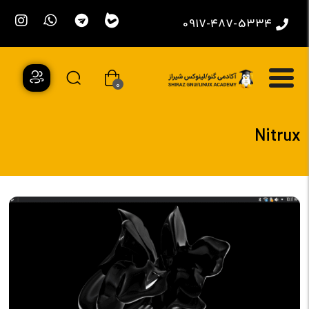
0917-487-5334
0
Nitrux