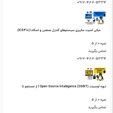
0917-487-5334
مبانی امنیت سایبری سیستم‌های کنترل صنعتی و اسکادا (ICS410)
نمره
0
از 5
تماس بگیرید
0917-487-5334
دوره اوسینت (OSINT) Open-Source Intelligence | از جستجو تا
تحلیل اطلاعات از منابع باز
نمره
0
از 5
تماس بگیرید