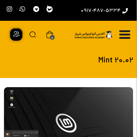
0917-487-5334
0
Mint 20.02