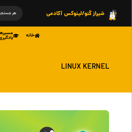
شیراز گنو/لینوکس آکادمی
مسیرها
خانه
یادگیری
LINUX KERNEL