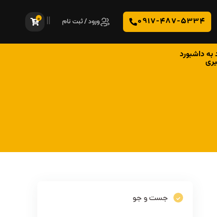
0
0917-487-5334
ورود / ثبت نام
 به داشبورد
یری
جست و جو