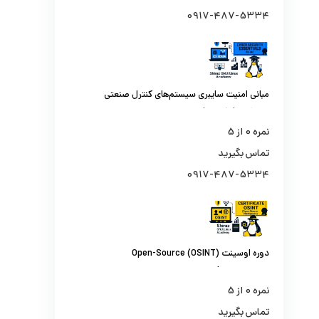
0917-487-5334
مبانی امنیت سایبری سیستم‌های کنترل صنعتی
و اسکادا (ICS410)
نمره
0
از 5
تماس بگیرید
0917-487-5334
دوره اوسینت (OSINT) Open-Source
Intelligence | از جستجو تا تحلیل اطلاعات از
منابع باز
نمره
0
از 5
تماس بگیرید