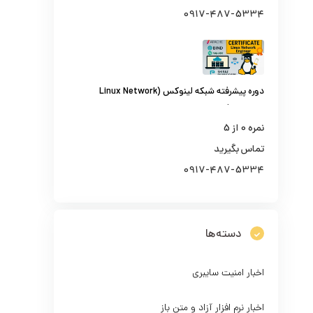
0917-487-5334
دوره پیشرفته شبکه لینوکس (Linux Network
Engineer)
نمره
0
از 5
تماس بگیرید
0917-487-5334
دسته‌ها
اخبار امنیت سایبری
اخبار نرم افزار آزاد و متن باز