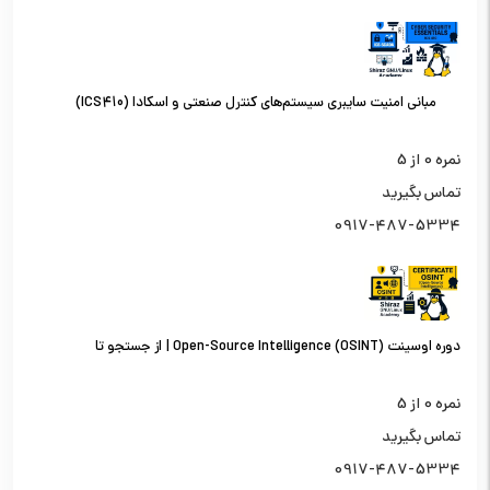
مبانی امنیت سایبری سیستم‌های کنترل صنعتی و اسکادا (ICS410)
نمره
0
از 5
تماس بگیرید
0917-487-5334
دوره اوسینت (OSINT) Open-Source Intelligence | از جستجو تا
تحلیل اطلاعات از منابع باز
نمره
0
از 5
تماس بگیرید
0917-487-5334