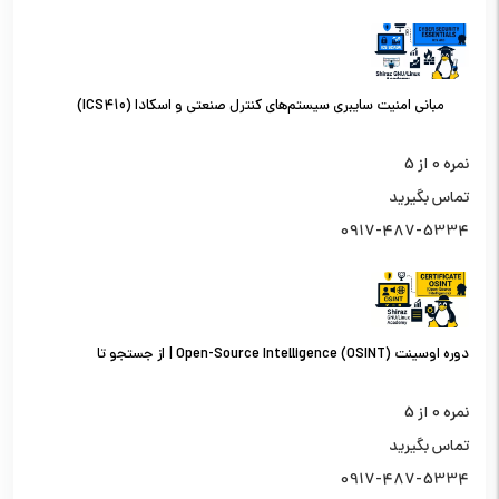
مبانی امنیت سایبری سیستم‌های کنترل صنعتی و اسکادا (ICS410)
نمره
0
از 5
تماس بگیرید
0917-487-5334
دوره اوسینت (OSINT) Open-Source Intelligence | از جستجو تا
تحلیل اطلاعات از منابع باز
نمره
0
از 5
تماس بگیرید
0917-487-5334