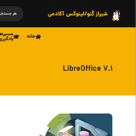
شیراز گنو/لینوکس آکادمی
مسیرها
خانه
یادگیری
LibreOffice 7.1