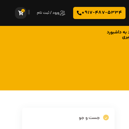
0
0917-487-5334
ورود / ثبت نام
 به داشبورد
یری
جست و جو