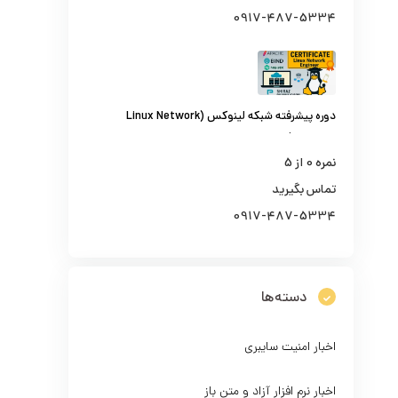
0917-487-5334
دوره پیشرفته شبکه لینوکس (Linux Network
Engineer)
نمره
0
از 5
تماس بگیرید
0917-487-5334
دسته‌ها
اخبار امنیت سایبری
اخبار نرم افزار آزاد و متن باز