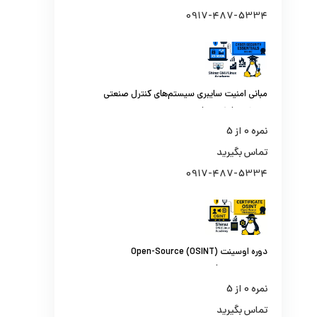
0917-487-5334
مبانی امنیت سایبری سیستم‌های کنترل صنعتی
و اسکادا (ICS410)
نمره
0
از 5
تماس بگیرید
0917-487-5334
دوره اوسینت (OSINT) Open-Source
Intelligence | از جستجو تا تحلیل اطلاعات از
منابع باز
نمره
0
از 5
تماس بگیرید