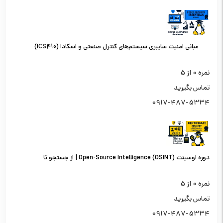
مبانی امنیت سایبری سیستم‌های کنترل صنعتی و اسکادا (ICS410)
نمره
0
از 5
تماس بگیرید
0917-487-5334
دوره اوسینت (OSINT) Open-Source Intelligence | از جستجو تا
تحلیل اطلاعات از منابع باز
نمره
0
از 5
تماس بگیرید
0917-487-5334