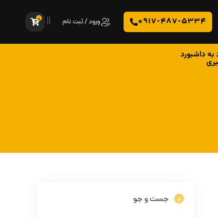
0
0917-487-5334
ورود / ثبت نام
 به داشبورد
یری
جست و جو