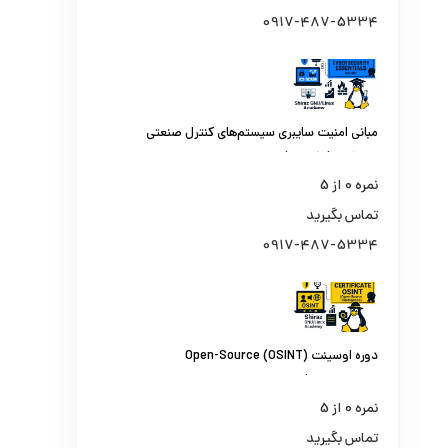
0917-487-5334
مبانی امنیت سایبری سیستم‌های کنترل صنعتی
و اسکادا (ICS410)
نمره
0
از 5
تماس بگیرید
0917-487-5334
دوره اوسینت (OSINT) Open-Source
Intelligence | از جستجو تا تحلیل اطلاعات از
منابع باز
نمره
0
از 5
تماس بگیرید