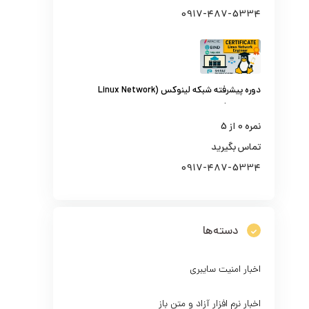
0917-487-5334
دوره پیشرفته شبکه لینوکس (Linux Network
Engineer)
نمره
0
از 5
تماس بگیرید
0917-487-5334
دسته‌ها
اخبار امنیت سایبری
اخبار نرم افزار آزاد و متن باز