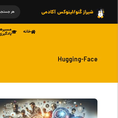
شیراز گنو/لینوکس آکادمی
مسیرها
خانه
یادگیری
Hugging-Face