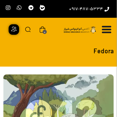
0917-487-5334
0
Fedora