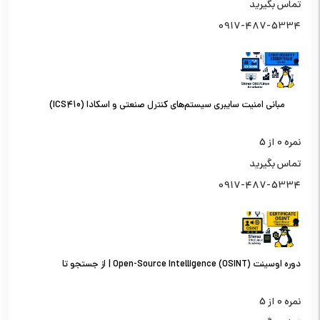
تماس بگیرید
0917-487-5334
مبانی امنیت سایبری سیستم‌های کنترل صنعتی و اسکادا (ICS410)
نمره
0
از 5
تماس بگیرید
0917-487-5334
دوره اوسینت (OSINT) Open-Source Intelligence | از جستجو تا
تحلیل اطلاعات از منابع باز
نمره
0
از 5