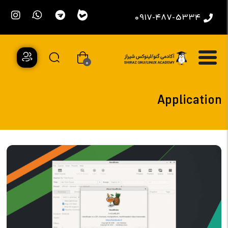
0917-487-5334
0
Application