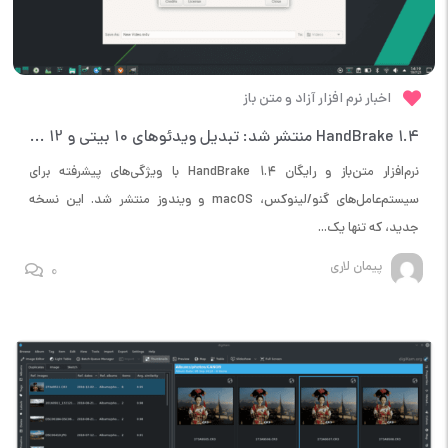
اخبار نرم افزار آزاد و متن باز
HandBrake 1.4 منتشر شد: تبدیل ویدئوهای 10 بیتی و 12 بیتی با پشتیبانی از Apple Silicon M1
نرم‌افزار متن‌باز و رایگان HandBrake 1.4 با ویژگی‌های پیشرفته برای
سیستم‌عامل‌های گنو/لینوکس، macOS و ویندوز منتشر شد. این نسخه
جدید، که تنها یک...
پیمان لاری
0