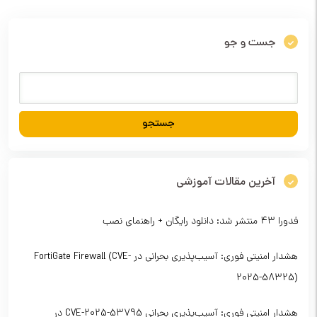
جست و جو
آخرین مقالات آموزشی
فدورا ۴۳ منتشر شد: دانلود رایگان + راهنمای نصب
هشدار امنیتی فوری: آسیب‌پذیری بحرانی در FortiGate Firewall (CVE-
2025-58325)
هشدار امنیتی فوری: آسیب‌پذیری بحرانی CVE-2025-53795 در