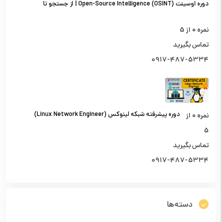
دوره اوسینت (OSINT) Open-Source Intelligence | از جستجو تا
تحلیل اطلاعات از منابع باز
نمره
0
از 5
تماس بگیرید
0917-487-5334
دوره پیشرفته شبکه لینوکس (Linux Network Engineer)
نمره
0
از
5
تماس بگیرید
0917-487-5334
دسته‌ها