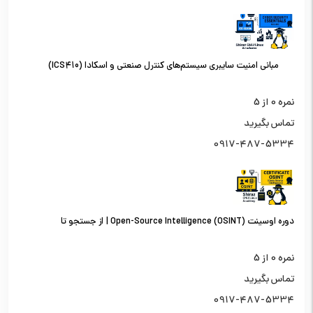
مبانی امنیت سایبری سیستم‌های کنترل صنعتی و اسکادا (ICS410)
نمره
0
از 5
تماس بگیرید
0917-487-5334
دوره اوسینت (OSINT) Open-Source Intelligence | از جستجو تا
تحلیل اطلاعات از منابع باز
نمره
0
از 5
تماس بگیرید
0917-487-5334