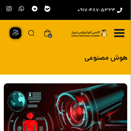
0917-487-5334
0
هوش مصنوعی