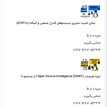
مبانی امنیت سایبری سیستم‌های کنترل صنعتی و اسکادا (ICS410)
نمره
0
از 5
تماس بگیرید
0917-487-5334
دوره اوسینت (OSINT) Open-Source Intelligence | از جستجو تا
تحلیل اطلاعات از منابع باز
نمره
0
از 5
تماس بگیرید
0917-487-5334