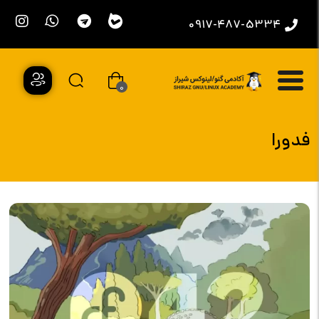
0917-487-5334
0
فدورا