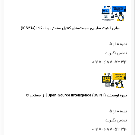
مبانی امنیت سایبری سیستم‌های کنترل صنعتی و اسکادا (ICS410)
نمره
0
از 5
تماس بگیرید
0917-487-5334
دوره اوسینت (OSINT) Open-Source Intelligence | از جستجو تا
تحلیل اطلاعات از منابع باز
نمره
0
از 5
تماس بگیرید
0917-487-5334