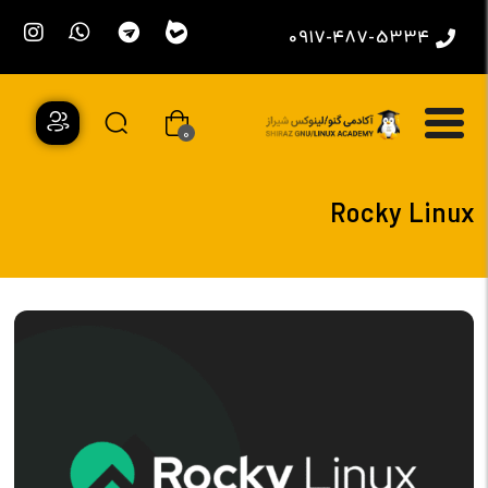
0917-487-5334
0
Rocky Linux