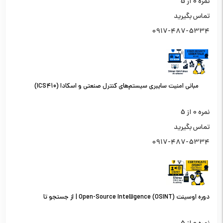
نمره
0
از 5
تماس بگیرید
0917-487-5334
مبانی امنیت سایبری سیستم‌های کنترل صنعتی و اسکادا (ICS410)
نمره
0
از 5
تماس بگیرید
0917-487-5334
دوره اوسینت (OSINT) Open-Source Intelligence | از جستجو تا
تحلیل اطلاعات از منابع باز