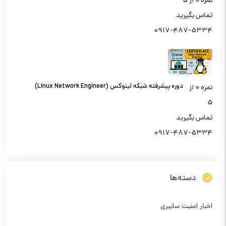
نمره
0
از 5
تماس بگیرید
0917-487-5334
دوره پیشرفته شبکه لینوکس (Linux Network Engineer)
نمره
0
از
5
تماس بگیرید
0917-487-5334
دسته‌ها
اخبار امنیت سایبری