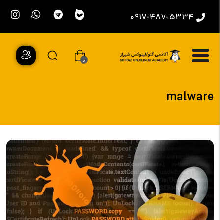
0917-487-5334
0
malware