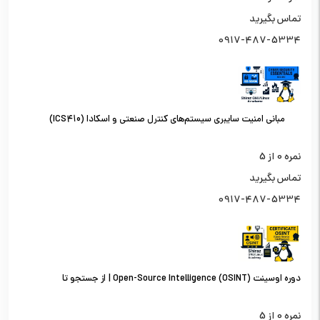
تماس بگیرید
0917-487-5334
مبانی امنیت سایبری سیستم‌های کنترل صنعتی و اسکادا (ICS410)
نمره
0
از 5
تماس بگیرید
0917-487-5334
دوره اوسینت (OSINT) Open-Source Intelligence | از جستجو تا
تحلیل اطلاعات از منابع باز
نمره
0
از 5