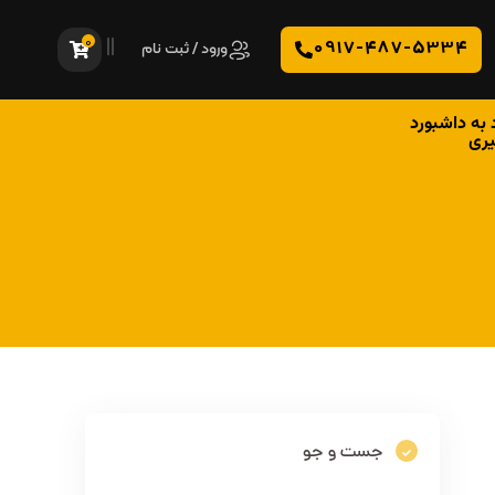
0
0917-487-5334
ورود / ثبت نام
 به داشبورد
یری
جست و جو