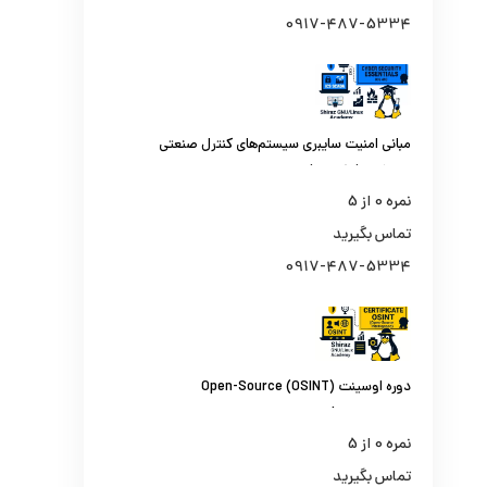
0917-487-5334
مبانی امنیت سایبری سیستم‌های کنترل صنعتی
و اسکادا (ICS410)
نمره
0
از 5
تماس بگیرید
0917-487-5334
دوره اوسینت (OSINT) Open-Source
Intelligence | از جستجو تا تحلیل اطلاعات از
منابع باز
نمره
0
از 5
تماس بگیرید