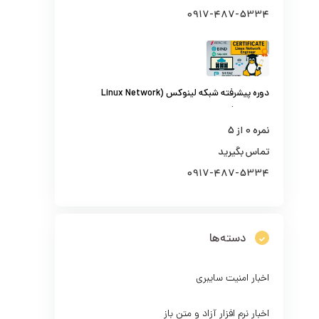
0917-487-5334
دوره پیشرفته شبکه لینوکس (Linux Network
Engineer)
نمره
0
از 5
تماس بگیرید
0917-487-5334
دسته‌ها
اخبار امنیت سایبری
اخبار نرم افزار آزاد و متن باز