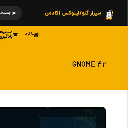
شیراز گنو/لینوکس آکادمی
مسیرها
خانه
یادگیری
GNOME 42