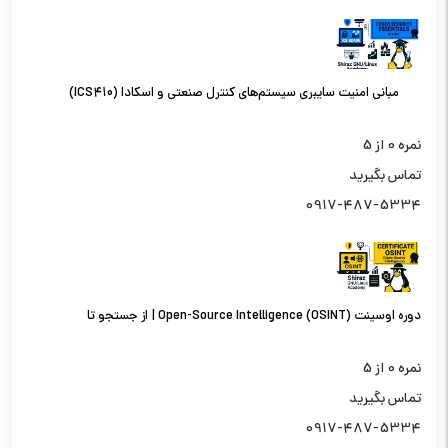
مبانی امنیت سایبری سیستم‌های کنترل صنعتی و اسکادا (ICS410)
نمره
0
از 5
تماس بگیرید
0917-487-5334
دوره اوسینت (OSINT) Open-Source Intelligence | از جستجو تا
تحلیل اطلاعات از منابع باز
نمره
0
از 5
تماس بگیرید
0917-487-5334