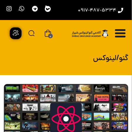
0917-487-5334
0
گنو/لینوکس